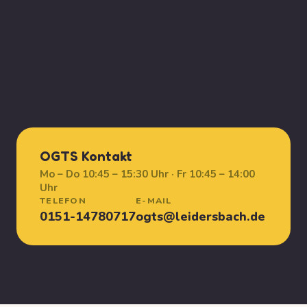
OGTS Kontakt
Mo – Do 10:45 – 15:30 Uhr · Fr 10:45 – 14:00
Uhr
TELEFON
E-MAIL
0151-14780717
ogts@leidersbach.de