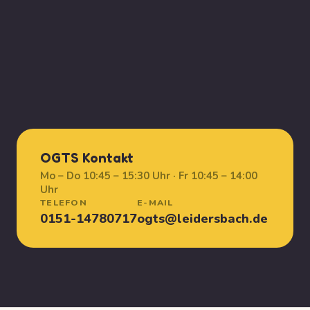
OGTS Kontakt
Mo – Do 10:45 – 15:30 Uhr · Fr 10:45 – 14:00
Uhr
TELEFON
E-MAIL
0151-14780717
ogts@leidersbach.de